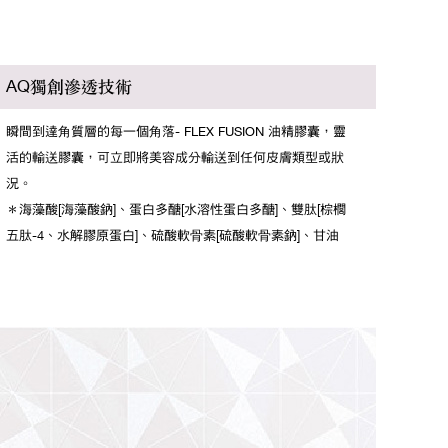
AQ
獨創滲透技術
瞬間到達角質層的每一個角落- FLEX FUSION 油精膠囊，靈
活的輸送膠囊，可立即將美容成分輸送到任何皮膚類型或狀
況。
＊海藻酸[海藻酸鈉]、蛋白多醣[水溶性蛋白多醣]、雙肽[棕櫚
五肽-4、水解膠原蛋白]、硫酸軟骨素[硫酸軟骨素鈉]、甘油