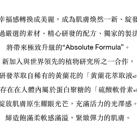
幸福感轉換成美麗，
成為肌膚煥然一新、綻
過嚴選的素材、精心研發的配方、獨家的製
將帶來極致升級的“Absolute Formula”。
新加入與世界領先的植物研究所之一合作，
研發萃取自稀有的黃蘭花的「黄蘭花萃取液
※2
存在在人體內屬於蛋白聚糖的「硫酸軟骨素
※
綻放肌膚原生耀眼光芒，充滿活力的光澤感
締造飽滿柔軟感滿溢，緊緻彈力的肌膚。