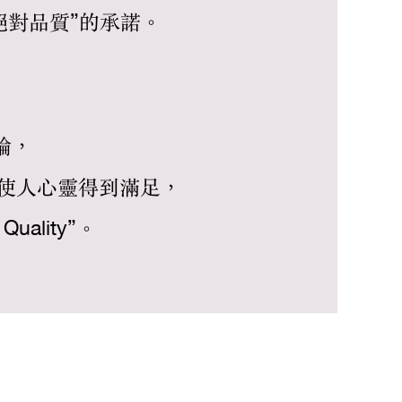
— 絕對品質”的承諾。
。
論，
使人心靈得到滿足，
ality”。