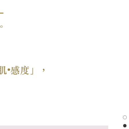
—
。
肌•感度」，