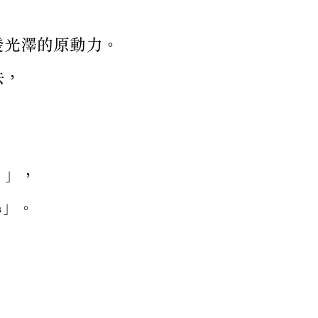
發光澤的原動力。
法，
」，
」。
3
。