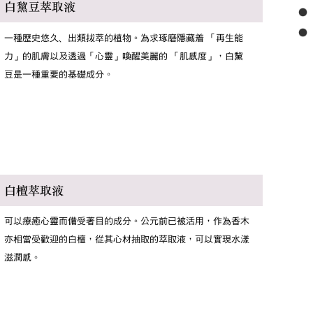
白黧豆萃取液
一種歷史悠久﹑出類拔萃的植物。為求琢磨隱藏着 「再生能
力」的肌膚以及透過「心靈」喚醒美麗的 「肌感度」，白黧
豆是一種重要的基礎成分。
白檀萃取液
可以療癒心靈而備受著目的成分。公元前已被活用，作為香木
亦相當受歡迎的白檀，從其心材抽取的萃取液，可以實現水漾
滋潤感。