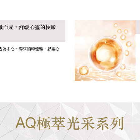
織而成，舒緩心靈的極緻
香為中心。帶來純粹優雅，舒緩心
AQ
極萃光采系列