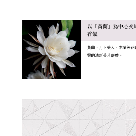
以「黃蘭」為中心交
香氣
黃蘭、月下美人、木蘭等花
靈的清新芬芳麝香。