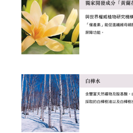
獨家開發成分「黃蘭
與世界權威植物研究機
「催產素」能促進纖維母細
屏障功能。
白樺水
含豐富天然礦物及胺基酸。
採取的白樺樹液以及白樺樹