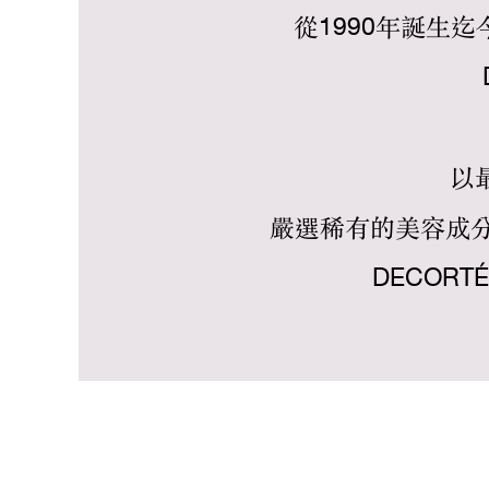
從1990年誕生迄今
以
嚴選稀有的美容成
DECORT