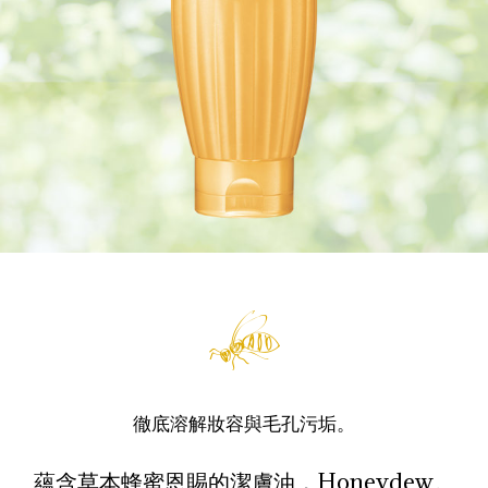
徹底溶解妝容與毛孔污垢。
蘊含草本蜂蜜恩賜的潔膚油，Honeydew。