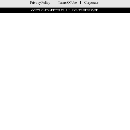
Privacy Policy
Terms Of Use
Corporate
COPYRIGHT © DECORTÉ. ALL RIGHTS RESERVED.