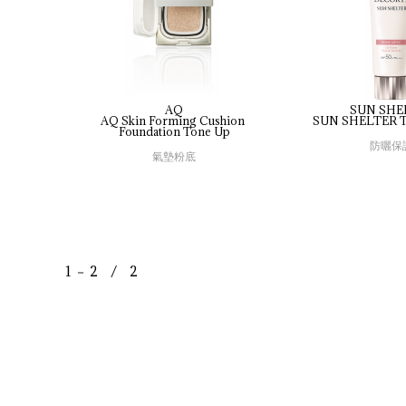
AQ
SUN SHE
AQ 
Skin 
Forming 
Cushion 
SUN 
SHELTER 
T
Foundation 
Tone 
Up
防曬保
氣墊粉底
1 － 2 / 2