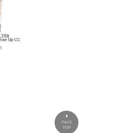
LTER
one 
Up 
CC 
護