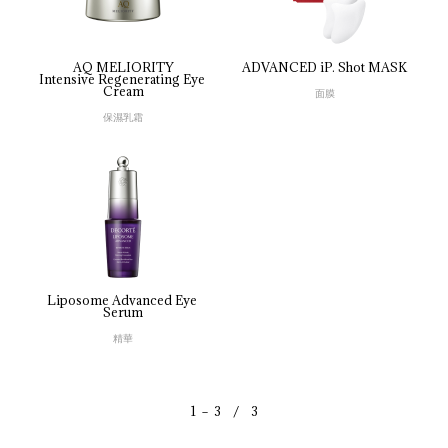
AQ MELIORITY
ADVANCED 
iP. 
Shot 
MASK
Intensive 
Regenerating 
Eye 
Cream
面膜
保濕乳霜
Liposome 
Advanced 
Eye 
Serum
精華
1 － 3 / 3