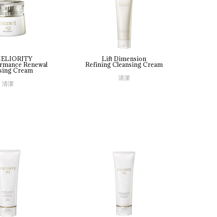
ELIORITY
Lift Dimension
rmance 
Renewal 
Refining 
Cleansing 
Cream
sing 
Cream
清潔
清潔