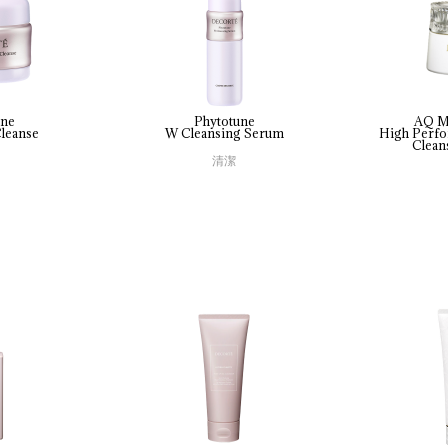
une
Phytotune
AQ M
leanse
W 
Cleansing 
Serum
High 
Perfo
Clean
清潔