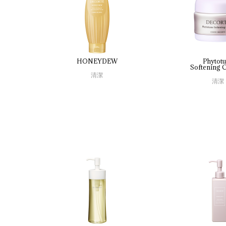
HONEYDEW
Phytot
Softening 
C
清潔
清潔