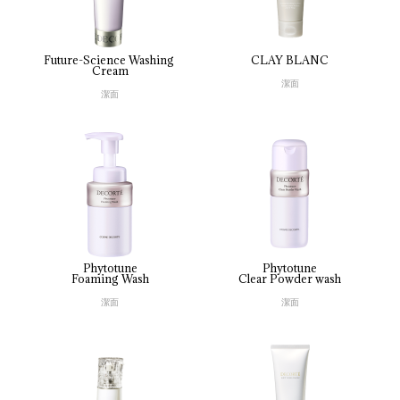
Future-Science 
Washing 
CLAY 
BLANC
Cream
潔面
潔面
Phytotune
Phytotune
Foaming 
Wash
Clear 
Powder 
wash
潔面
潔面