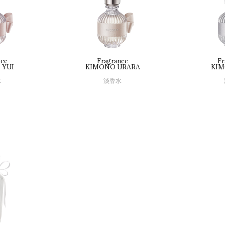
nce
Fragrance
Fr
 
YUI
KIMONO 
URARA
KIM
水
淡香水