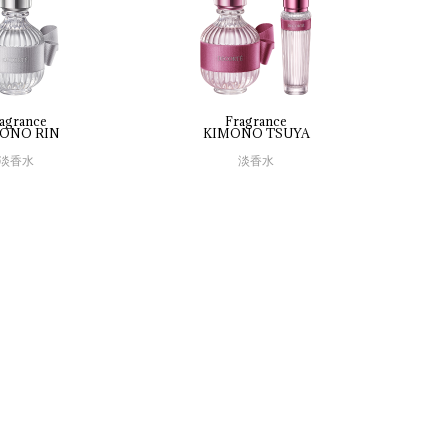
agrance
Fragrance
ONO 
RIN
KIMONO 
TSUYA
淡香水
淡香水