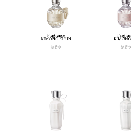
Fragrance
Fragra
KIMONO 
KIHIN
KIMONO
淡香水
淡香