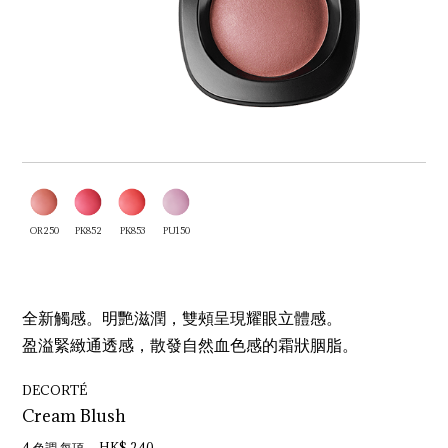
OR250
PK852
PK853
PU150
全新觸感。明艷滋潤，雙頰呈現耀眼立體感。
盈溢緊緻通透感，散發自然血色感的霜狀胭脂。
DECORTÉ
Cream Blush
4 色調 每項 HK$ 240