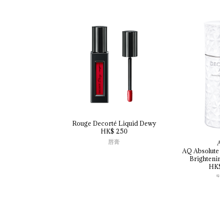
Rouge 
Decorté 
Liquid 
Dewy
HK$ 250
唇膏
AQ 
Absolute
Brighteni
HK