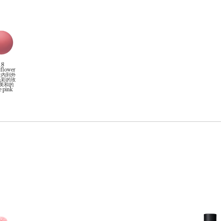
18
 flower
從內到外
色彩的玫
 美和的
e pink