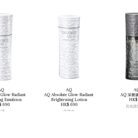
AQ
AQ
A
 
Glow-Radiant 
AQ 
Absolute 
Glow-Radiant 
AQ 
深層
ng 
Emulsion
Brightening 
Lotion
HK$ 
$ 690
HK$ 690
其他護
乳液
化妝水