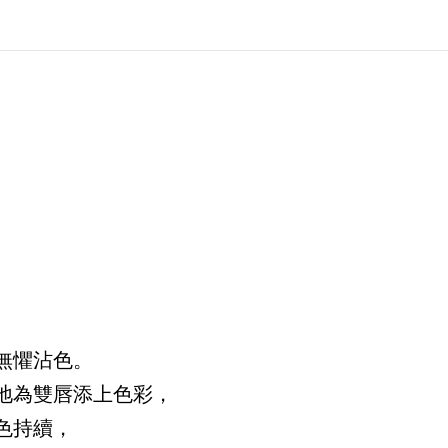
，無懼沾色。
地為雙唇添上色彩，
色持續，