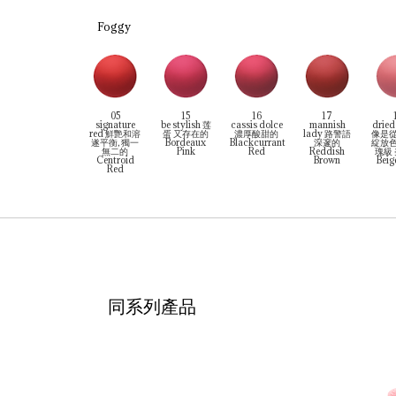
Foggy
05
15
16
17
signature
be stylish 莲
cassis dolce
mannish
dried
red 鮮艷和溶
蛋 又存在的
濃厚酸甜的
lady 路警語
像是
遂平衡, 獨一
Bordeaux
Blackcurrant
深邃的
綻放
無二的
Pink
Red
Reddish
瑰級
Centroid
Brown
Beig
Red
同系列產品