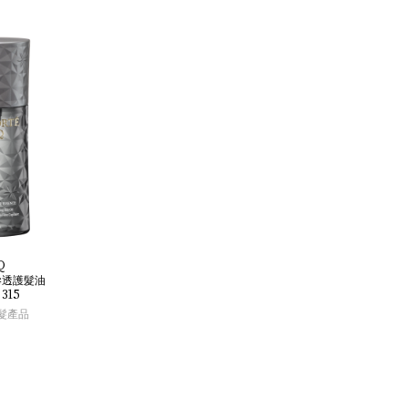
Q
滲透護髮油
315
髮產品