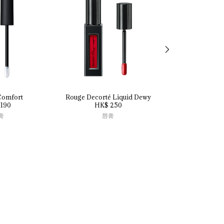
Comfort
Rouge 
Decorté 
Liquid 
Dewy
Plumping 
Li
190
HK$ 250
HK$ 2
膏
唇膏
唇膏