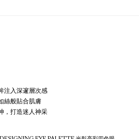
眸注入深邃層次感
如絲般貼合肌膚
神，打造迷人神采
 DESIGNING EYE PALETTE 光影亮彩四色眼