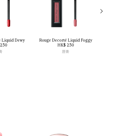
 
Liquid 
Dewy
Rouge 
Decorté 
Liquid 
Foggy
Plumping 
Li
250
HK$ 250
HK$ 2
膏
唇膏
唇膏