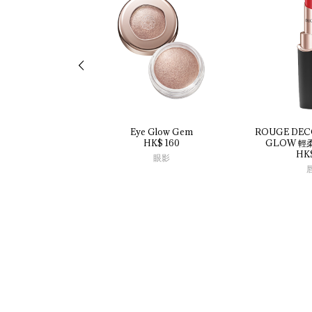
Eye 
Glow 
Gem
ROUGE 
DEC
HK$ 160
GLOW 
輕
HK
眼影