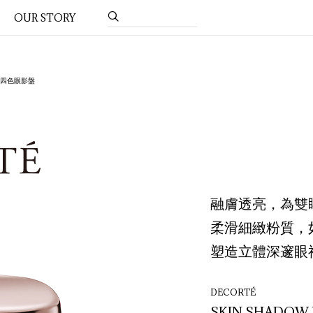
OUR STORY
影亮彩四色眼影盤
融膚透亮，為雙
柔滑細緻粉質，
塑造立體深邃眼
DECORTÉ
SKIN SHADOW