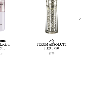
tune
AQ
Lasting 
Gel 
Lotion
SERUM 
ABSOLUTE
HK$ 2
340
HK$ 1,750
眼線
妝水
精華