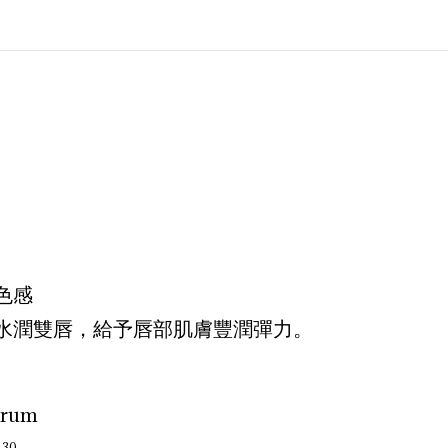
血色感
水潤雙唇，給予唇部肌膚豐潤彈力。
erum
30