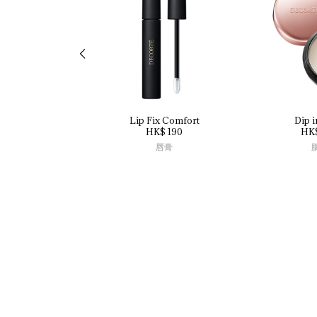
Lip 
Fix 
Comfort
Dip 
i
HK$ 190
HK
唇膏