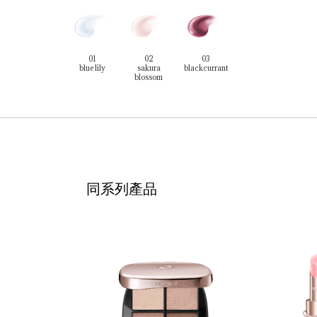
01
02
03
blue lily
sakura
blackcurrant
blossom
同系列產品