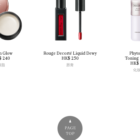
n 
Glow
Rouge 
Decorté 
Liquid 
Dewy
Phyto
$ 240
HK$ 250
Toning 
HK$ 
胭脂
唇膏
化