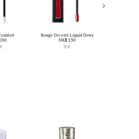
Comfort
Rouge 
Decorté 
Liquid 
Dewy
Rouge 
Decorté 
190
HK$ 250
HK$ 2
膏
唇膏
唇膏