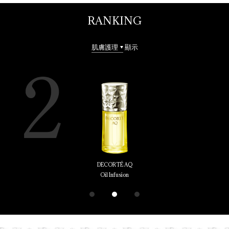
RANKING
顯示
DECORTÉ AQ
Oil Infusion
1
2
3