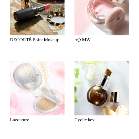
DECORTÉ Point Makeup
AQ MW
Lacouture
Cyclic key