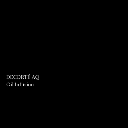
DECORTÉ AQ
AQ Absolute Treatment Micro-Radiance Emulsion