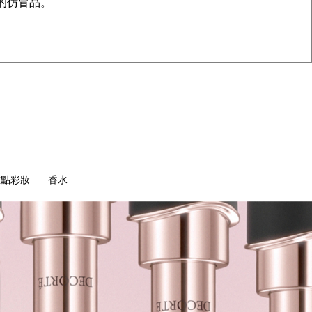
的仿冒品。
重點彩妝
香水