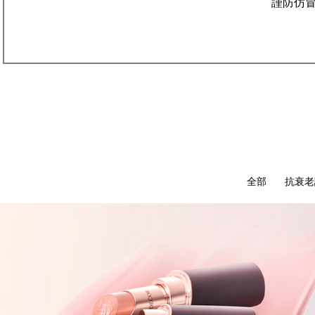
謹防仿
全部
抗衰老